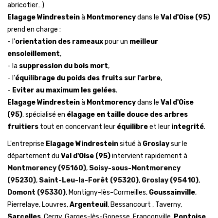
abricotier…)
Elagage Windrestein
à
Montmorency
dans le
Val d'Oise (95)
prend en charge :
- l'
orientation des rameaux
pour un
meilleur
ensoleillement
,
- la
suppression du bois mort
,
- l'
équilibrage du poids des fruits sur l'arbre
,
-
Eviter au maximum les gelées
.
Elagage Windrestein
à
Montmorency
dans le
Val d'Oise
(95)
, spécialisé en
élagage en taille douce des arbres
fruitiers
tout en concervant leur
équilibre
et leur
integrité
.
L'entreprise
Elagage Windrestein
situé à
Groslay
sur le
département du
Val d'Oise (95)
intervient rapidement à
Montmorency (95160)
,
Soisy-sous-Montmorency
(95230)
,
Saint-Leu-la-Forêt (95320)
,
Groslay (95410)
,
Domont (95330)
, Montigny-lès-Cormeilles,
Goussainville
,
Pierrelaye, Louvres,
Argenteuil
, Bessancourt , Taverny,
Sarcelles
, Cergy, Garges-lès-Gonesse, Franconville,
Pontoise
,