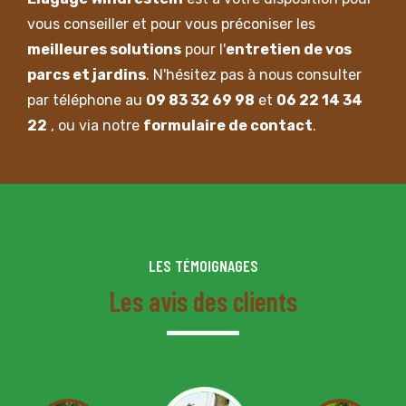
vous conseiller et pour vous préconiser les
meilleures solutions
pour l'
entretien de vos
parcs et jardins
. N'hésitez pas à nous consulter
par téléphone au
09 83 32 69 98
et
06 22 14 34
22
, ou via notre
formulaire de contact
.
LES TÉMOIGNAGES
Les avis des clients
J'avais une grande partie de mon terrain qui
s'était transformé en friches avec le temps et
je ne savais plus quoi faire. Sur les conseils de