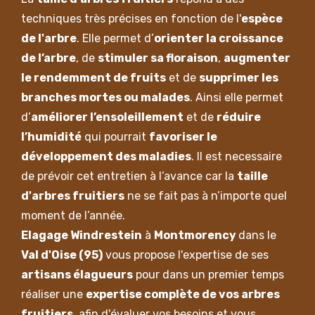
techniques très précises en fonction de l'
espèce
de l'arbre
. Elle permet d’
orienter la croissance
de l’arbre
, de
stimuler sa floraison
,
augmenter
le rendemment de fruits
et de
supprimer les
branches mortes ou malades
. Ainsi elle permet
d’
améliorer l’ensoleillement
et de
réduire
l’humidité
qui pourrait
favoriser le
développement des maladies
. Il est necessaire
de prévoir cet entretien à l’avance car la
taille
d'arbres fruitiers
ne se fait pas à n’importe quel
moment de l’année.
Elagage Windrestein
à
Montmorency
dans le
Val d'Oise (95)
vous propose l'expertise de ses
artisans élagueurs
pour dans un premier temps
réaliser une
expertise complète de vos arbres
fruitiers
, afin d'évaluer vos besoins et vous