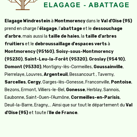
Benjamin G.
J'ai contacté Elagage Windrestein pour une
Groslay - 95
Elagage Windrestein
à
Montmorency
dans le
Val d'Oise (95)
urgence, un arbre qui menaçait de tomber sur la
prend en charge l'
élagage
, l'
abattage
et le
dessouchage
maison du voisin... Merci pour la réactivité de l
d'arbre
, mais aussi la
taille de haies
, la
taille d'arbres
équipe qui est intervenue rapidement malgré
fruitiers
et le
debroussaillage d'espaces verts
à
des conditions climatiques difficiles. Chantier
Montmorency (95160)
,
Soisy-sous-Montmorency
très propre après leur passage. Je recommande
(95230)
,
Saint-Leu-la-Forêt (95320)
,
Groslay (95410)
,
vivement !
Domont (95330)
, Montigny-lès-Cormeilles,
Goussainville
,
Jean-Pierre T.
Pierrelaye, Louvres,
Argenteuil
, Bessancourt , Taverny,
Nous faisons appel à Elagage Windrestein depuis
Montmorency - 95
Sarcelles
,
Cergy
, Garges-lès-Gonesse, Franconville,
Pontoise
,
de nombreuses années. Le travail est bien réalisé
Bezons, Ermont, Villiers-le-Bel,
Gonesse
, Herblay, Sannois,
et ils sont toujours de bons conseils sur les choix
Eaubonne, Saint-Ouen-l'Aumône,
Cormeilles-en-Parisis
,
des plantations et des aménagements. Depuis
Deuil-la-Barre, Eragny,… Ainsi que sur tout le département du
Val
notre jardin fait l admiration de tous nos
d'Oise (95)
et toute l'
Ile de France
.
visiteurs, merci !
Carole M.
Saint-Leu-la-Forêt - 95
J'ai fait appel à Elagage Windrestein pour