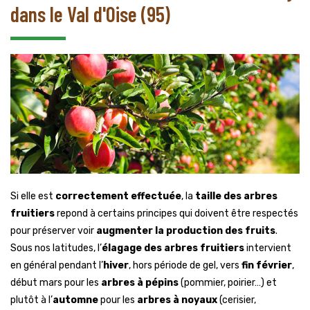
dans le Val d'Oise (95)
Si elle est
correctement effectuée
, la
taille des arbres
fruitiers
repond à certains principes qui doivent être respectés
pour préserver voir
augmenter la production des fruits
.
Sous nos latitudes, l’
élagage des arbres fruitiers
intervient
en général pendant l’
hiver
, hors période de gel, vers
fin février
,
début mars pour les
arbres à pépins
(pommier, poirier…) et
plutôt à l’
automne
pour les
arbres à noyaux
(cerisier,