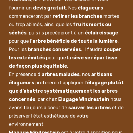
fournir un
devis gratuit
. Nos
élagueurs
commenceront par
retirer les branches
mortes
ou trop abîmés, ainsi que les
fruits morts ou
séchés
, puis ils procéderont à un
éclaircissage
pour que l’
arbre bénéficie de toute la lumière
.
Pour les
branches conservées
, il faudra
couper
les extrémités
pour que la
sève se répartisse
de façon plus équitable
.
En présence d’
arbres malades
, nos
artisans
élagueurs
préféreront appliquer l’
élagage plutôt
que d’abattre systématiquement les arbres
concernés
, car chez
Elagage Windrestein
nous
avons toujours à coeur de
sauver les arbres
et de
préserver l’état esthétique de votre
environnement.
Elagage Windrestein
est à votre disposition pour