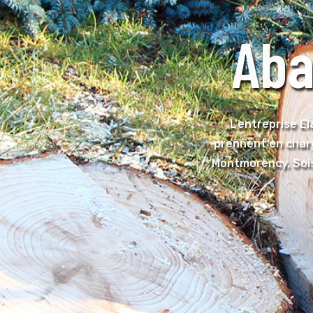
battage d'arbr
prise Elagage Windrestein est composée d'artisans élag
n charge l'abattage d'arbres de toutes tailles en toute
y, Soisy sous Montmorency, Saint-Leu-la-Forêt, Groslay
tout le Val d'Oise 95.
09 83 32 69 98
06 22 14 34 22