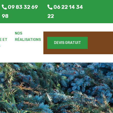
09 83 32 69
06 22 14 34
98
22
E
NOS
E ET
RÉALISATIONS
DEVIS GRATUIT
S