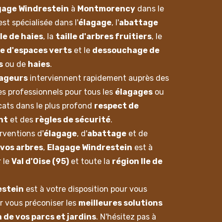
gage Windrestein
à
Montmorency
dans le
st spécialisée dans l'
élagage
, l'
abattage
lle de haies
, la
taille d'arbres fruitiers
, le
e d'espaces verts
et le
dessouchage de
s
ou de
haies
.
lageurs
interviennent rapidement auprès des
des professionnels pour tous les
élagages
ou
cats dans le plus profond
respect de
nt
et des
règles de sécurité
.
rventions d'
élagage
, d'
abattage
et de
vos arbres
,
Elagage Windrestein
est à
r le
Val d'Oise (95)
et toute la
région Ile de
estein
est à votre disposition pour vous
ur vous préconiser les
meilleures solutions
 de vos parcs et jardins
. N'hésitez pas à