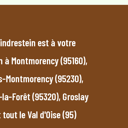
indrestein est à votre
on à Montmorency (95160),
s-Montmorency (95230),
la-Forêt (95320), Groslay
 tout le Val d'Oise (95)