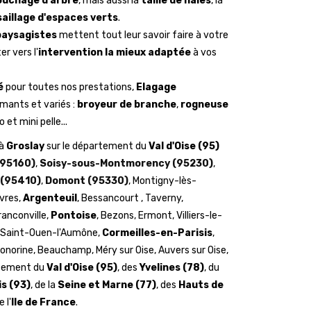
ouchage d'arbre
, mais aussi la
taille de haies
, la
aillage d'espaces verts
.
paysagistes
mettent tout leur savoir faire à votre
r vers l'
intervention la mieux adaptée
à vos
é
pour toutes nos prestations,
Elagage
mants et variés :
broyeur de branche
,
rogneuse
o et mini pelle...
 à
Groslay
sur le département du
Val d'Oise (95)
95160)
,
Soisy-sous-Montmorency (95230)
,
 (95410)
,
Domont (95330)
, Montigny-lès-
uvres,
Argenteuil
, Bessancourt , Taverny,
ranconville,
Pontoise
, Bezons, Ermont, Villiers-le-
, Saint-Ouen-l'Aumône,
Cormeilles-en-Parisis
,
onorine, Beauchamp, Méry sur Oise, Auvers sur Oise,
artement du
Val d'Oise (95)
, des
Yvelines (78)
, du
is (93)
, de la
Seine et Marne (77)
, des
Hauts de
 l'
Ile de France
.