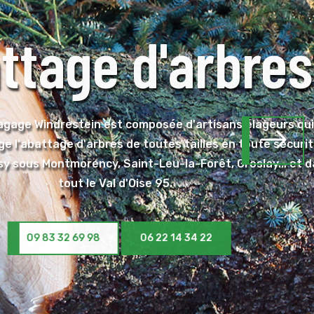
es
eurs qui
 sécurité à
... et dans