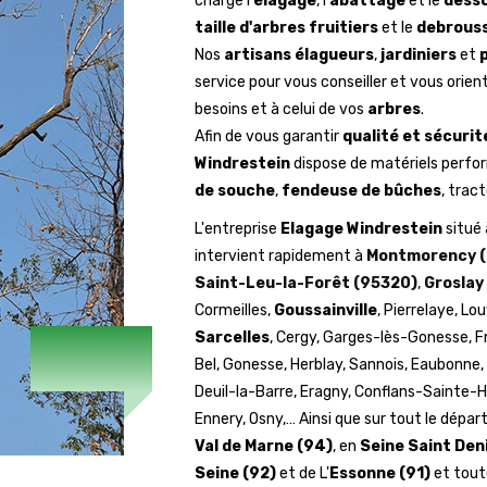
charge l'
élagage
, l'
abattage
et le
dess
taille d'arbres fruitiers
et le
debrouss
Nos
artisans élagueurs
,
jardiniers
et
service pour vous conseiller et vous oriente
besoins et à celui de vos
arbres
.
Afin de vous garantir
qualité et sécurit
Windrestein
dispose de matériels perfor
de souche
,
fendeuse de bûches
, tract
L'entreprise
Elagage Windrestein
situé
intervient rapidement à
Montmorency (
Saint-Leu-la-Forêt (95320)
,
Groslay
Cormeilles,
Goussainville
, Pierrelaye, Lo
Sarcelles
, Cergy, Garges-lès-Gonesse, F
Bel, Gonesse, Herblay, Sannois, Eaubonne
Deuil-la-Barre, Eragny, Conflans-Sainte-H
Ennery, Osny,… Ainsi que sur tout le dép
Val de Marne (94)
, en
Seine Saint Den
Seine (92)
et de L'
Essonne (91)
et toute