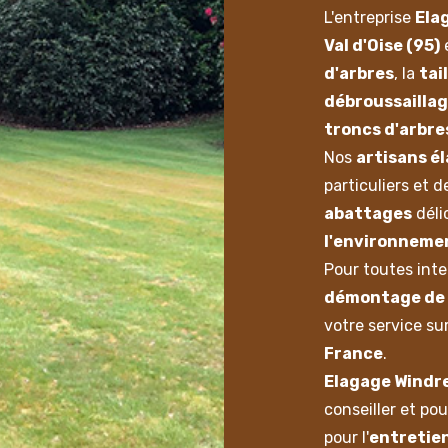
L'entreprise
Ela
Val d'Oise (95)
e
d'arbres
, la
tai
débroussaillag
troncs d'arbre
Nos
artisans é
particuliers et 
abattages
déli
l'environneme
Pour toutes inte
démontage de 
votre service su
France
.
Elagage Windr
conseiller et po
pour l'
entretien