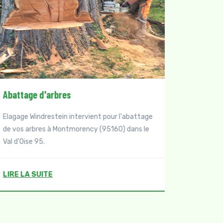
Taille de haies
Taille d
Elagage Windrestein intervient pour la taille de
Elagage W
vos haies à Montmorency (95160) dans le Val
vos arbr
d'Oise 95.
dans le V
LIRE LA SUITE
LIRE LA