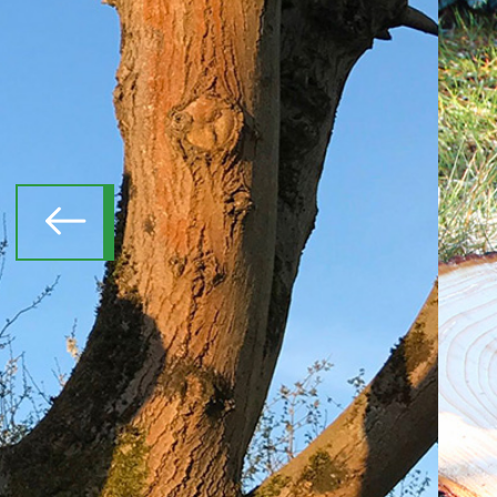
A
L'entre
prennent e
Montmorenc