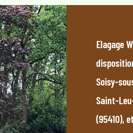
Elagage W
dispositi
Soisy-sou
Saint-Leu-
(95410), et