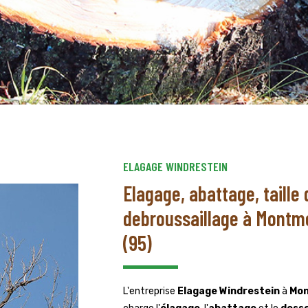
ELAGAGE WINDRESTEIN
Elagage, abattage, taille 
debroussaillage à Montmo
(95)
L'entreprise
Elagage Windrestein
à
Mo