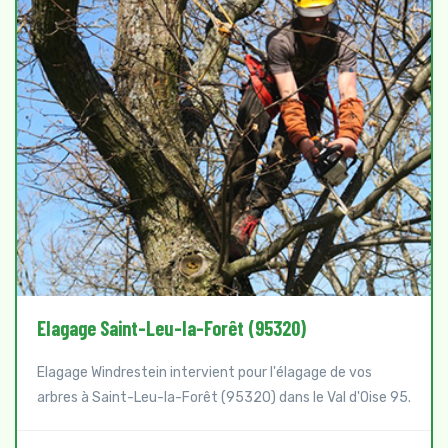
Elagage Groslay (95410)
Elagage Windrestein intervient pour l'élagage de vos
arbres à Groslay (95410) dans le Val d'Oise 95.