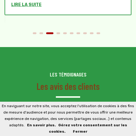
LIRE LA SUITE
LES TÉMOIGNAGES
Les avis des clients
J'avais une grande partie de mon terrain qui
En naviguant sur notre site, vous acceptez l'utilisation de cookies à des fins
s'était transformé en friches avec le temps et
de mesure d'audience et pour nous permettre de vous offrir une meilleure
je ne savais plus quoi faire. Sur les conseils de
expérience de navigation, des services (partages sociaux...) et contenus
adaptés.
En savoir plus.
Gérez votre consentement sur les
mon voisin j'ai contacté Elagage Windrestein et
cookies.
Fermer
j'en suis très satisfait. Un travail professionnel